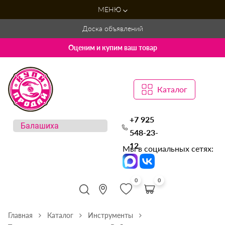
МЕНЮ
Доска объявлений
Оценим и купим ваш товар
Каталог
+7 925
548-23-
12
Мы в социальных сетях:
0
0
Главная
Каталог
Инструменты