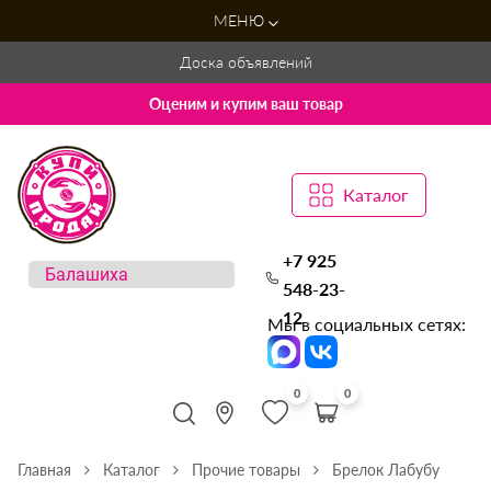
МЕНЮ
Доска объявлений
Оценим и купим ваш товар
Каталог
+7 925
548-23-
12
Мы в социальных сетях:
0
0
Главная
Каталог
Прочие товары
Брелок Лабубу