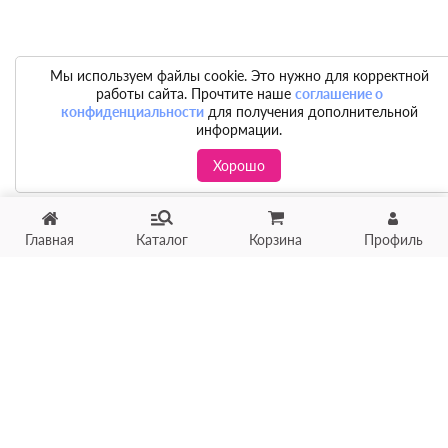
Мы используем файлы cookie. Это нужно для корректной
работы сайта. Прочтите наше
соглашение о
конфиденциальности
для получения дополнительной
информации.
Хорошо
Хотите продать товар?
Главная
Каталог
Корзина
Профиль
Оцените товар по фото
онлайн в течение 10 минут
Загрузить фото