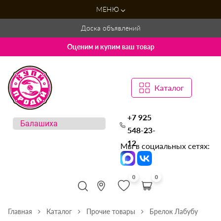
МЕНЮ
Доска объявлений
Оценим и купим ваш товар
Каталог
+7 925
548-23-
12
Мы в социальных сетях:
0
0
Главная
Каталог
Прочие товары
Брелок Лабубу