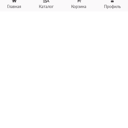
Главная
Каталог
Корзина
Профиль
Хотите продать товар?
Оцените товар по фото
онлайн в течение 10 минут
Загрузить фото