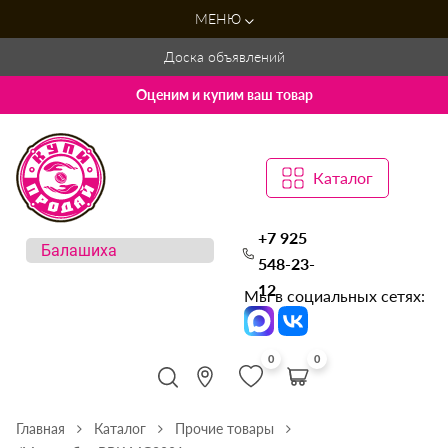
МЕНЮ
Доска объявлений
Оценим и купим ваш товар
Каталог
+7 925
548-23-
12
Мы в социальных сетях:
0
0
Главная
Каталог
Прочие товары