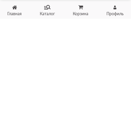
Главная
Каталог
Корзина
Профиль
Хотите продать товар?
Оцените товар по фото
онлайн в течение 10 минут
Загрузить фото