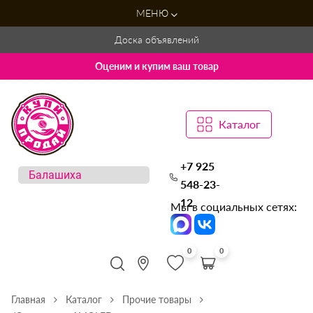
МЕНЮ
Доска объявлений
Оценим и купим ваш товар
Каталог
+7 925
548-23-
12
Мы в социальных сетях:
0
0
Главная
Каталог
Прочие товары