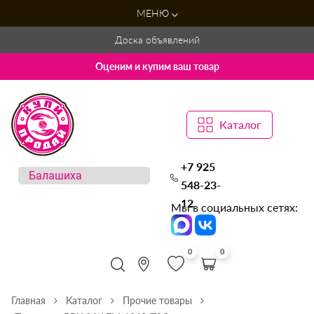
МЕНЮ
Доска объявлений
Оценим и купим ваш товар
Каталог
+7 925
548-23-
12
Мы в социальных сетях:
0
0
Главная
Каталог
Прочие товары