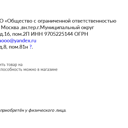
 «Общество с ограниченной ответственностью
Москва ,вн.тер.г.Муниципальный округ
,д.16, пом.2П ИНН 9705225144 ОГРН
aooo@yandex.ru
 д.8, пом.81н
?
.
ть товар на
способность можно в магазине
приобретён у физического лица.