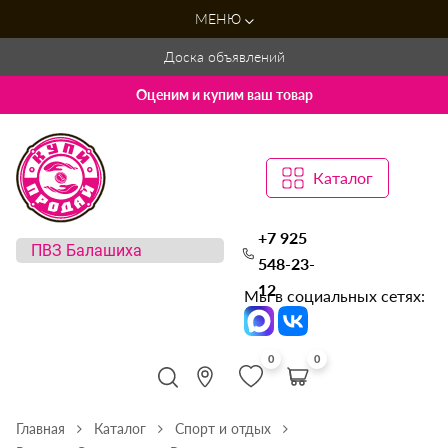
МЕНЮ
Доска объявлений
Оценим и купим ваш товар
Каталог
+7 925
548-23-
12
Мы в социальных сетях:
0
0
Главная
Каталог
Спорт и отдых