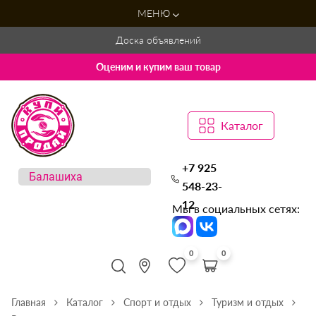
МЕНЮ
Доска объявлений
Оценим и купим ваш товар
Каталог
+7 925
548-23-
12
Мы в социальных сетях:
0
0
Главная
Каталог
Спорт и отдых
Туризм и отдых