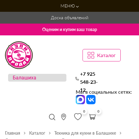
МЕНЮ
Доска объявлений
Оценим и купим ваш товар
Каталог
+7 925
548-23-
12
Мы в социальных сетях:
0
0
Главная
Каталог
Техника для кухни в Балашихе