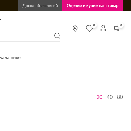
Доска объявлений
Оценим и купим ваш товар
:
0
0
 Балашихе
20
40
80