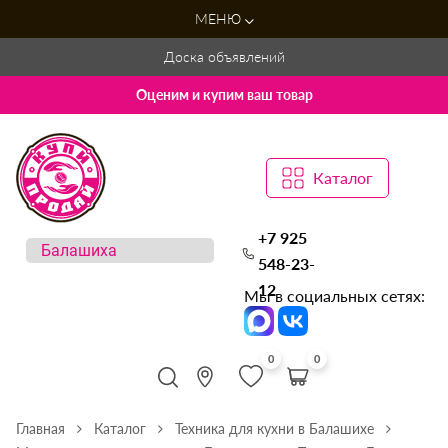
МЕНЮ
Доска объявлений
Оценим и купим ваш товар
Каталог
+7 925
548-23-
12
Мы в социальных сетях:
0
0
Главная
Каталог
Техника для кухни в Балашихе