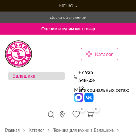
МЕНЮ
Доска объявлений
Оценим и купим ваш товар
Каталог
+7 925
548-23-
12
Мы в социальных сетях:
0
0
Главная
Каталог
Техника для кухни в Балашихе