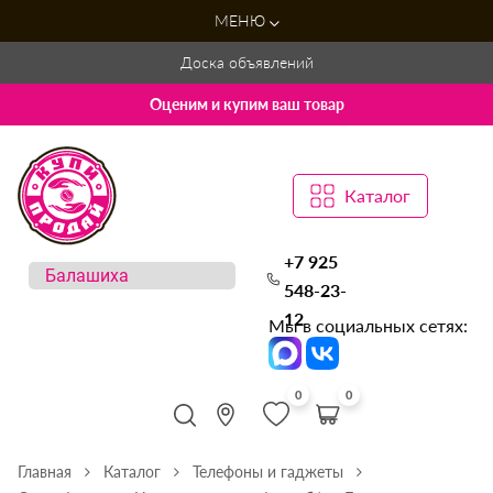
МЕНЮ
Доска объявлений
Оценим и купим ваш товар
Каталог
+7 925
548-23-
12
Мы в социальных сетях:
0
0
Главная
Каталог
Телефоны и гаджеты