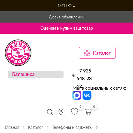
МЕНЮ
Доска объявлений
Оценим и купим ваш товар
Каталог
+7 925
548-23-
12
Мы в социальных сетях:
0
0
Главная
Каталог
Телефоны и гаджеты