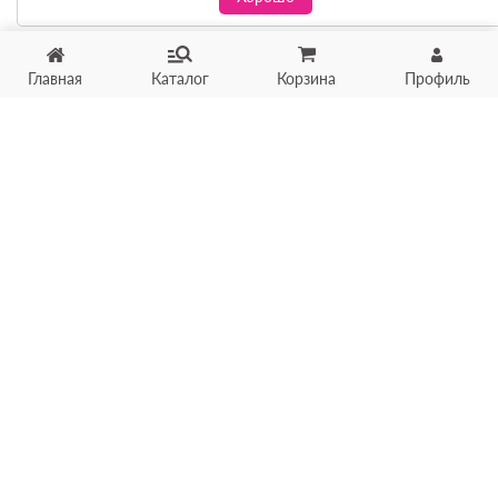
Главная
Каталог
Корзина
Профиль
Хотите продать товар?
Оцените товар по фото
онлайн в течение 10 минут
Загрузить фото