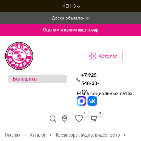
МЕНЮ
Доска объявлений
Оценим и купим ваш товар
Каталог
+7 925
548-23-
12
Мы в социальных сетях:
0
0
Главная
Каталог
Телевизоры, аудио, видео, фото