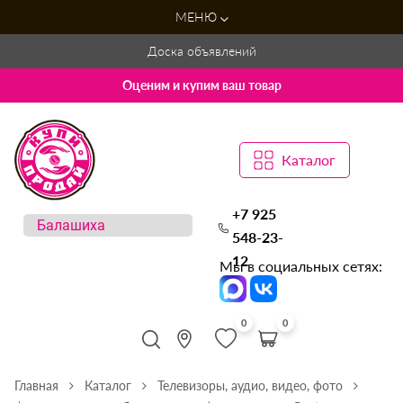
МЕНЮ
Доска объявлений
Оценим и купим ваш товар
Каталог
+7 925
548-23-
12
Мы в социальных сетях:
0
0
Главная
Каталог
Телевизоры, аудио, видео, фото