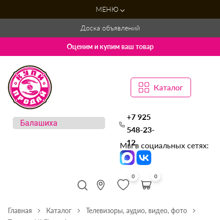
МЕНЮ
Доска объявлений
Оценим и купим ваш товар
Каталог
+7 925
548-23-
12
Мы в социальных сетях:
0
0
Главная
Каталог
Телевизоры, аудио, видео, фото