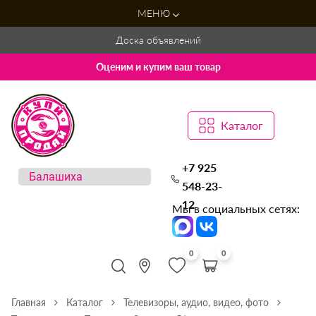
МЕНЮ
Доска объявлений
Оценим и купим ваш товар
Каталог
+7 925
548-23-
12
Мы в социальных сетях:
0
0
Главная
Каталог
Телевизоры, аудио, видео, фото