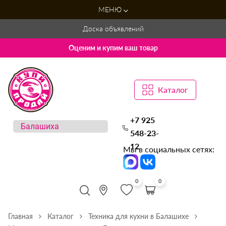
МЕНЮ
Доска объявлений
Оценим и купим ваш товар
Каталог
+7 925
548-23-
12
Мы в социальных сетях:
0
0
Главная
Каталог
Техника для кухни в Балашихе