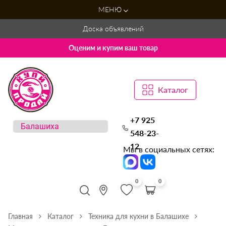
МЕНЮ
Доска объявлений
Оценим и купим ваш товар
Каталог
+7 925
548-23-
12
Мы в социальных сетях:
0
0
Главная
Каталог
Техника для кухни в Балашихе