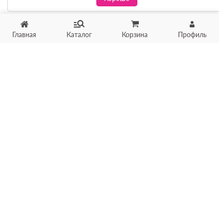
Главная
Каталог
Корзина
Профиль
Хотите продать товар?
Оцените товар по фото
онлайн в течение 10 минут
Загрузить фото